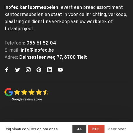
Inofec kantoormeubelen
levert een breed assortiment
kantoormeubelen en staat in voor de inrichting, verkoop,
plaatsing en dienst na verkoop van uw werkplek of
totaalproject.
Telefoon:
056 61 52 04
E-mail:
info@inofec.be
Adres:
Deinsesteenweg 77, 8700 Tielt
© Copyright 2026 Inofec
JA
NEE
Wij slaan cookies op om onze
Meer over