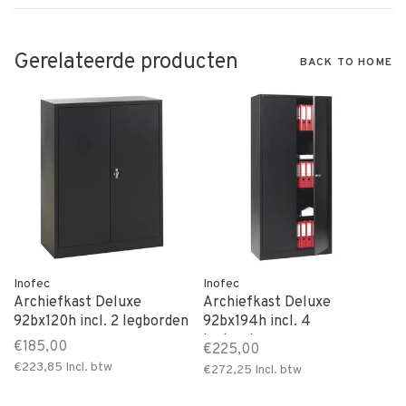
Gerelateerde producten
BACK TO HOME
Inofec
Inofec
Archiefkast Deluxe
Archiefkast Deluxe
92bx120h incl. 2 legborden
92bx194h incl. 4
legborden
€185,00
€225,00
€223,85
Incl. btw
€272,25
Incl. btw