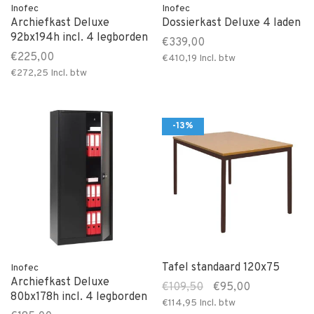
Inofec
Inofec
Archiefkast Deluxe
Dossierkast Deluxe 4 laden
92bx194h incl. 4 legborden
€339,00
€225,00
€410,19
Incl. btw
€272,25
Incl. btw
-13%
Tafel standaard 120x75
Inofec
Archiefkast Deluxe
€109,50
€95,00
80bx178h incl. 4 legborden
€114,95
Incl. btw