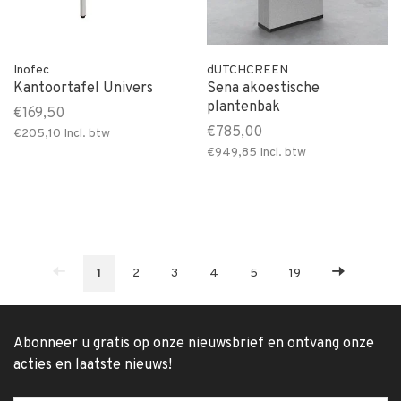
Inofec
dUTCHCREEN
Kantoortafel Univers
Sena akoestische
plantenbak
€169,50
€785,00
€205,10
Incl. btw
€949,85
Incl. btw
1
2
3
4
5
19
Abonneer u gratis op onze nieuwsbrief en ontvang onze
acties en laatste nieuws!