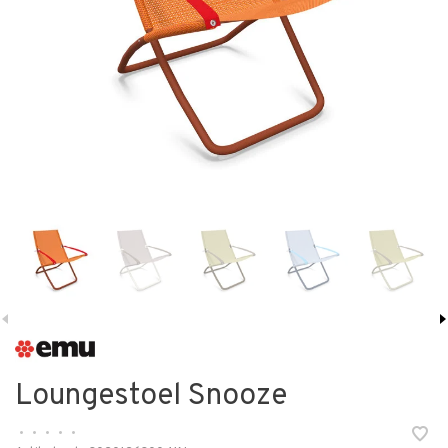
Loungestoel Snooze
•
•
•
•
•