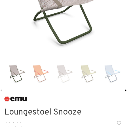
Loungestoel Snooze
•
•
•
•
•