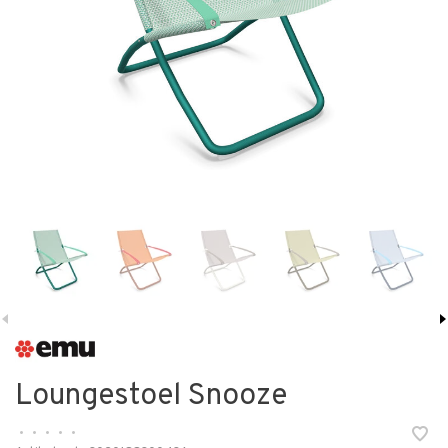
Loungestoel Snooze
•
•
•
•
•