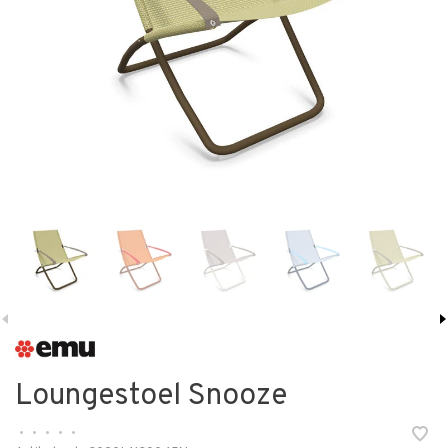
Loungestoel Snooze
•
•
•
•
•