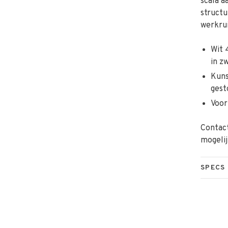
scala a
structu
werkru
Wit 
in z
Kuns
gest
Voor
Contact
mogeli
SPECS