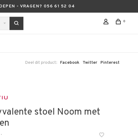
OEPEN - VRAGEN? 056 61 52 04
0
Deel dit product:
Facebook
Twitter
Pinterest
yvalente stoel Noom met
en
•