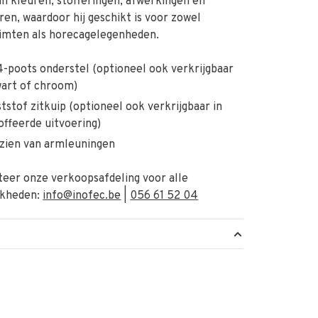
an kleuren, stofferingen, afwerkingen en
ren, waardoor hij geschikt is voor zowel
imten als horecagelegenheden.
4-poots onderstel (optioneel ook verkrijgbaar
wart of chroom)
tstof zitkuip (optioneel ook verkrijgbaar in
offeerde uitvoering)
zien van armleuningen
eer onze verkoopsafdeling voor alle
jkheden:
info@inofec.be
|
056 61 52 04