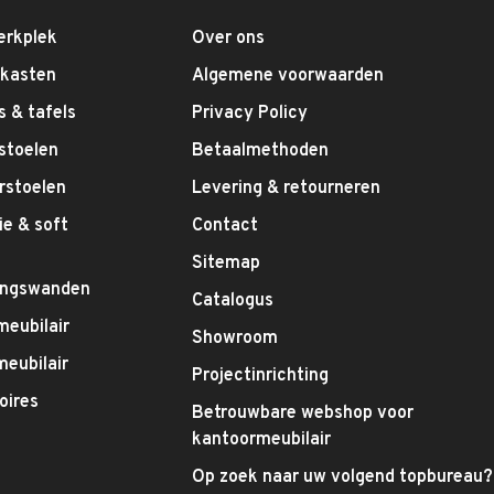
erkplek
Over ons
fkasten
Algemene voorwaarden
 & tafels
Privacy Policy
stoelen
Betaalmethoden
rstoelen
Levering & retourneren
e & soft
Contact
g
Sitemap
ingswanden
Catalogus
meubilair
Showroom
eubilair
Projectinrichting
oires
Betrouwbare webshop voor
kantoormeubilair
Op zoek naar uw volgend topbureau?