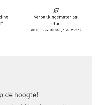
iding
Verpakkingsmateriaal
jf
retour
én milieuvriendelijk verwerkt
 op de hoogte!