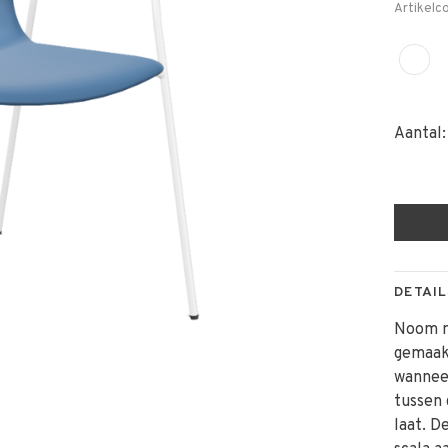
Artikelc
Aantal:
DETAIL
Noom me
gemaakt
wanneer
tussen 
laat. D