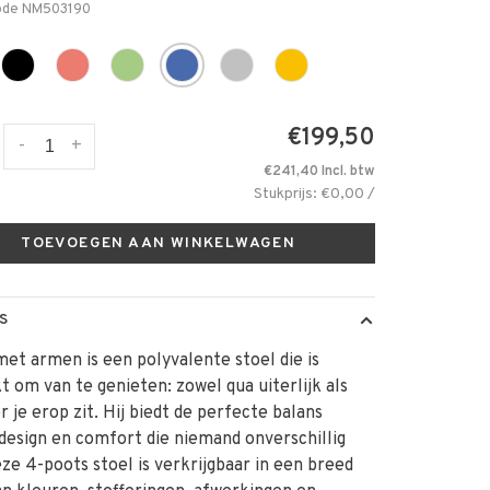
ode
NM503190
€199,50
-
+
€241,40 Incl. btw
Stukprijs: €0,00 /
TOEVOEGEN AAN WINKELWAGEN
S
t armen is een polyvalente stoel die is
 om van te genieten: zowel qua uiterlijk als
 je erop zit. Hij biedt de perfecte balans
design en comfort die niemand onverschillig
eze 4-poots stoel is verkrijgbaar in een breed