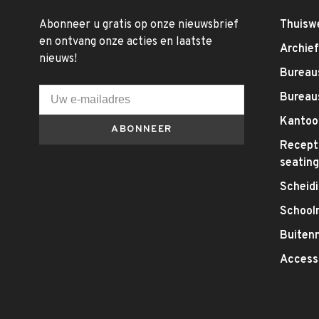
Abonneer u gratis op onze nieuwsbrief
Thuisw
en ontvang onze acties en laatste
Archie
nieuws!
Bureaus
Bureau
Kantoo
ABONNEER
Recepti
seatin
Scheid
School
Buitenm
Access