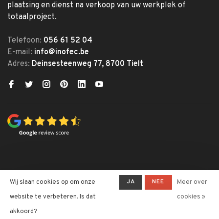
plaatsing en dienst na verkoop van uw werkplek of
totaalproject.
Telefoon:
056 61 52 04
E-mail:
info@inofec.be
Adres:
Deinsesteenweg 77, 8700 Tielt
© Copyright 2026 Inofec
JA
NEE
Wij slaan cookies op om onze
Meer over
Kantoormeubelen
website te verbeteren. Is dat
cookies »
-
Inofec Kantoormeubelen
krijgt
4,6
/
5
op een totaal van
328
akkoord?
klantbeoordelingen at
Trustpilot