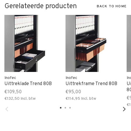
Gerelateerde producten
BACK TO HOME
Inofec
Inofec
In
Uittreklade Trend 80B
Uittrekframe Trend 80B
U
8
€109,50
€95,00
€
€132,50
Incl. btw
€114,95
Incl. btw
€