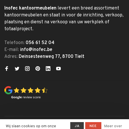
Inofec kantoormeubelen
levert een breed assortiment
kantoormeubelen en staat in voor de inrichting, verkoop,
plaatsing en dienst na verkoop van uw werkplek of
totaalproject.
Telefoon:
056 61 52 04
E-mail:
info@inofec.be
Adres:
Deinsesteenweg 77, 8700 Tielt
© Copyright 2026 Inofec
JA
NEE
Wij slaan cookies op om onze
Meer over