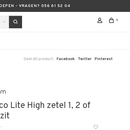
OEPEN - VRAGEN? 056 61 52 04
0
Deel dit product:
Facebook
Twitter
Pinterest
o Lite High zetel 1, 2 of
zit
•