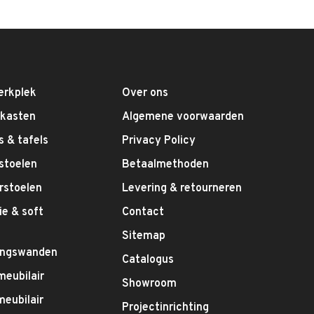
erkplek
Over ons
fkasten
Algemene voorwaarden
 & tafels
Privacy Policy
stoelen
Betaalmethoden
rstoelen
Levering & retourneren
e & soft
Contact
g
Sitemap
ingswanden
Catalogus
meubilair
Showroom
eubilair
Projectinrichting