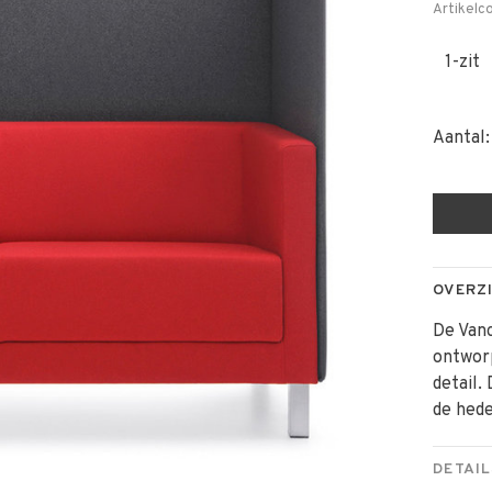
Artikelc
1-zit
Aantal:
OVERZ
De Vanc
ontwor
detail.
de hed
DETAIL