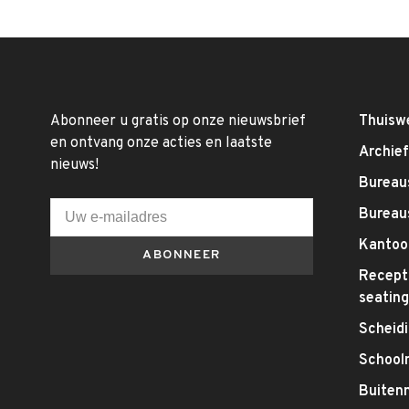
Abonneer u gratis op onze nieuwsbrief
Thuisw
en ontvang onze acties en laatste
Archie
nieuws!
Bureaus
Bureau
Kantoo
ABONNEER
Recepti
seatin
Scheid
School
Buitenm