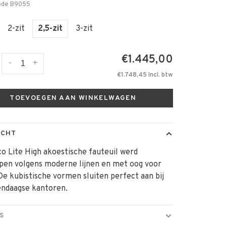
ode
B9055
2-zit
2,5-zit
3-zit
€1.445,00
-
+
€1.748,45 Incl. btw
TOEVOEGEN AAN WINKELWAGEN
ICHT
o Lite High akoestische fauteuil werd
pen volgens moderne lijnen en met oog voor
 De kubistische vormen sluiten perfect aan bij
endaagse kantoren.
S