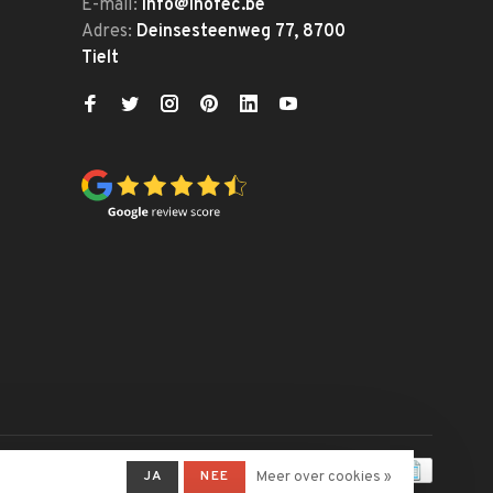
E-mail:
info@inofec.be
Adres:
Deinsesteenweg 77, 8700
Tielt
JA
NEE
Meer over cookies »