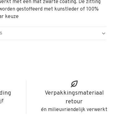
werkt met een mat zwarte coating. De zitting
 worden gestoffeerd met kunstleder of 100%
ar keuze
S
iding
Verpakkingsmateriaal
jf
retour
én milieuvriendelijk verwerkt