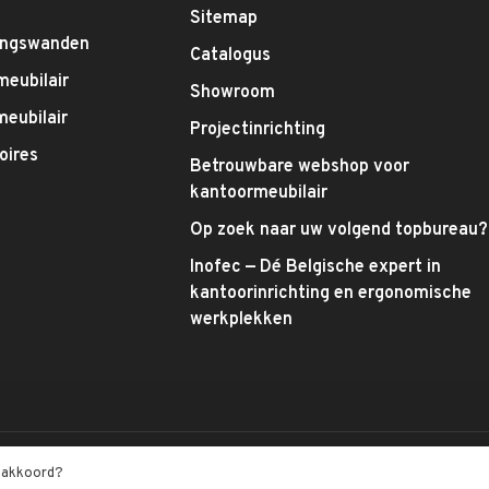
g
Sitemap
ingswanden
Catalogus
meubilair
Showroom
eubilair
Projectinrichting
oires
Betrouwbare webshop voor
kantoormeubilair
Op zoek naar uw volgend topbureau?
Inofec — Dé Belgische expert in
kantoorinrichting en ergonomische
werkplekken
t akkoord?
tbeoordelingen at
Trustpilot