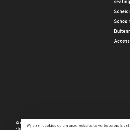
seatin
Scheid
School
Buitenm
Access
© Copyright 2026 Inofec Kantoormeubelen
Wij slaan cookies op om onze website te verbeteren. Is da
-
Inofec Kantoormeubelen
krijgt
4,6
/
5
op een totaal van
328
klan