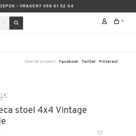
OEPEN - VRAGEN? 056 61 52 04
0
Deel dit product:
Facebook
Twitter
Pinterest
eca stoel 4x4 Vintage
de
•