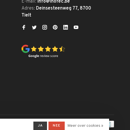
E-mail:
info@inofec.be
Adres:
Deinsesteenweg 77, 8700
Tielt
JA
NEE
Meer over cookies »