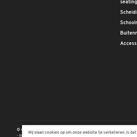
seatin
Scheid
School
Buitenm
Access
© Copyright 2026 Inofec Kantoormeubelen
Wij slaan cookies op om onze website te verbeteren. Is da
-
Inofec Kantoormeubelen
krijgt
4,6
/
5
op een totaal van
328
klan