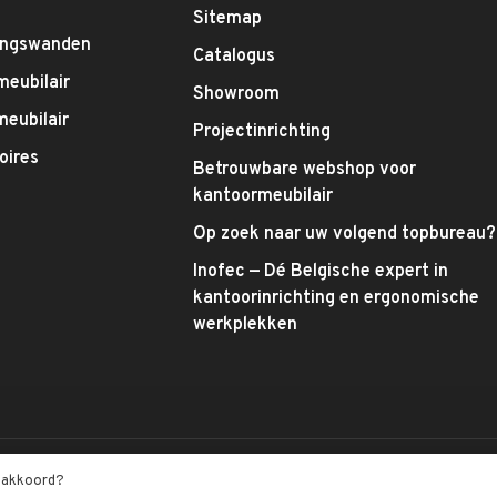
g
Sitemap
ingswanden
Catalogus
meubilair
Showroom
eubilair
Projectinrichting
oires
Betrouwbare webshop voor
kantoormeubilair
Op zoek naar uw volgend topbureau?
Inofec — Dé Belgische expert in
kantoorinrichting en ergonomische
werkplekken
t akkoord?
tbeoordelingen at
Trustpilot