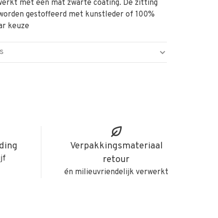
werkt met een mat zwarte coating. De zitting
 worden gestoffeerd met kunstleder of 100%
ar keuze
S
iding
Verpakkingsmateriaal
jf
retour
én milieuvriendelijk verwerkt