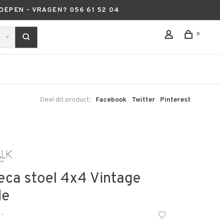
OEPEN - VRAGEN? 056 61 52 04
0
Deel dit product:
Facebook
Twitter
Pinterest
eca stoel 4x4 Vintage
de
•